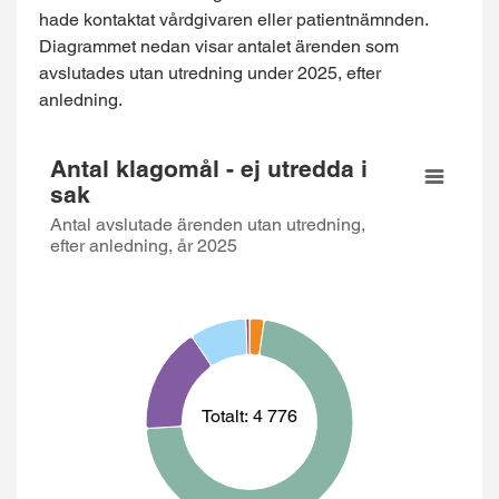
hade kontaktat vårdgivaren eller patientnämnden.
Diagrammet nedan visar antalet ärenden som
avslutades utan utredning under 2025, efter
anledning.
Antal klagomål - ej utredda i sak
Antal klagomål - ej utredda i
sak
Pie chart with 6 slices.
Antal avslutade ärenden utan utredning, efter anledning, å
Antal avslutade ärenden utan utredning,
efter anledning, år 2025
View as data table, Antal klagomål - ej ut
Totalt: 4 776