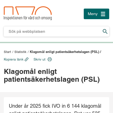
Meny
Toggle
naviga
Till innehåll
Till sidfoten
Klagomål enligt patientsäkerhetslagen (PSL) /
Start
/
Statistik
/
Kopiera länk
Skriv ut
Klagomål enligt
patientsäkerhetslagen (PSL)
Under år 2025 fick IVO in 6 144 klagomål