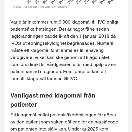
2020
2016
2023
2019
2015
2022
2018
2025
2021
2017
2024
Källa: Inspektionen för vård och omsorg
End of interactive chart.
Varje år inkommer runt 6 000 klagomål till IVO enligt
patientsäkerhetslagen. Det är något färre sedan
lagförändringen trädde ikraft den 1 januari 2018 då
IVO:s utredningsskyldighet begränsades. Numera
måste ett klagomål först anmälas till ansvarig
vårdgivare, vilket kan ske genom att klagomålet
framförs direkt till vårdgivaren eller med hjälp av en
patientnämnd i regionen. Först därefter kan ett
formellt klagomål lämnas till IVO.
Vanligast med klagomål från
patienter
Ett klagomål enligt patientsäkerhetslagen får göras
av den patient som saken gäller eller en närstående,
om patienten inte själv kan. Under år 2025 kom