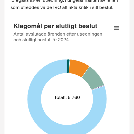
föregåtts av en utredning. I ungefär hälften av fallen
som utreddes valde IVO att rikta kritik i sitt beslut.
Klagomål per slutligt beslut
Klagomål per slutligt beslut
Pie chart with 5 slices.
Antal avslutade ärenden efter utredningen
och slutligt beslut, år 2024
Antal avslutade ärenden efter utredningen och slutligt besl
View as data table, Klagomål per slutligt b
Totalt: 5 760