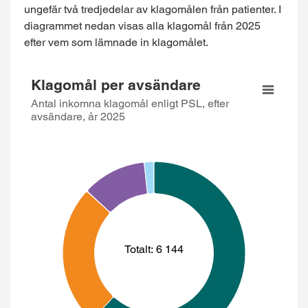
ungefär två tredjedelar av klagomålen från patienter. I
diagrammet nedan visas alla klagomål från 2025
efter vem som lämnade in klagomålet.
Klagomål per avsändare
Klagomål per avsändare
Pie chart with 5 slices.
Antal inkomna klagomål enligt PSL, efter
avsändare, år 2025
Antal inkomna klagomål enligt PSL, efter avsändare, år 2
View as data table, Klagomål per avsänd
Totalt: 6 144