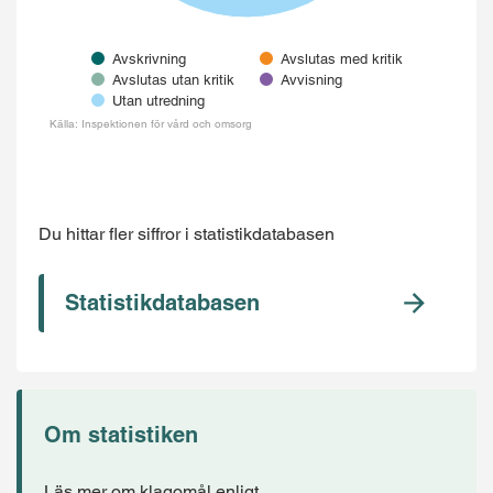
Avskrivning
Avslutas med kritik
Avslutas utan kritik
Avvisning
Utan utredning
Källa: Inspektionen för vård och omsorg
End of interactive chart.
Du hittar fler siffror i statistikdatabasen
Statistikdatabasen
Om statistiken
Läs mer om klagomål enligt