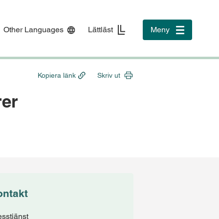
Other Languages
Lättläst
Meny
Toggle
navigation
Kopiera länk
Skriv ut
rer
ontakt
esstjänst