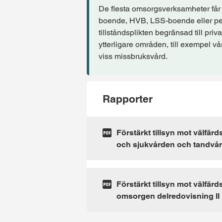
De flesta omsorgsverksamheter får b
boende, HVB, LSS-boende eller per
tillståndsplikten begränsad till priv
ytterligare områden, till exempel vå
viss missbruksvård.
Rapporter
Förstärkt tillsyn mot välfärd
och sjukvården och tandvår
Förstärkt tillsyn mot välfärd
omsorgen delredovisning II