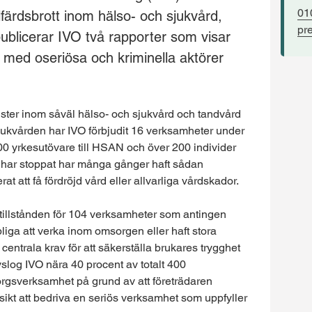
01
älfärdsbrott inom hälso- och sjukvård,
pr
blicerar IVO två rapporter som visar
ed oseriösa och kriminella aktörer
brister inom såväl hälso- och sjukvård och tandvård
ukvården har IVO förbjudit 16 verksamheter under
0 yrkesutövare till HSAN och över 200 individer
O har stoppat har många gånger haft sådan
erat att få fördröjd vård eller allvarliga vårdskador.
tillstånden för 104 verksamheter som antingen
pliga att verka inom omsorgen eller haft stora
v centrala krav för att säkerställa brukares trygghet
avslog IVO nära 40 procent av totalt 400
rgsverksamhet på grund av att företrädaren
kt att bedriva en seriös verksamhet som uppfyller