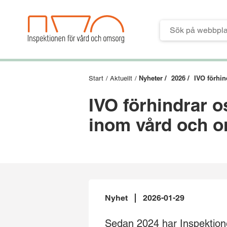
Till verktygsmeny
Till huvudmeny
Till innehåll
Till sidfoten
Nyheter /
2026 /
IVO förhin
Start
/
Aktuellt
/
IVO förhindrar o
inom vård och 
Nyhet
2026-01-29
Sedan 2024 har Inspektion