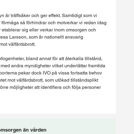
yn är träffsäker och ger effekt. Samtidigt som vi
år förmåga så förhindrar och motverkar vi redan idag
er etablerar sig eller verkar inom omsorgen och
eas Larsson, som är nationellt ansvarig
mot välfärdsbrott.
fogenheter, bland annat för att återkalla tillstånd,
 med andra myndigheter vilket underlättar framtida
apporterna pekar dock IVO på vissa fortsatta behov
betet mot välfärdsbrott, som utökad tillståndsplikt
re möjligheter att identifiera och följa personer
 omsorgen än vården