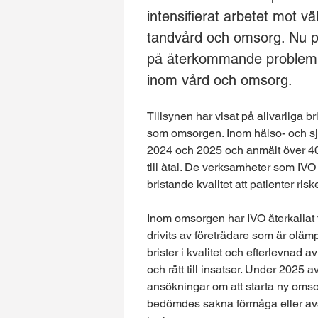
intensifierat arbetet mot v
tandvård och omsorg. Nu pu
på återkommande problem m
inom vård och omsorg.
Tillsynen har visat på allvarliga 
som omsorgen. Inom hälso- och sj
2024 och 2025 och anmält över 40
till åtal. De verksamheter som IV
bristande kvalitet att patienter risk
Inom omsorgen har IVO återkallat 
drivits av företrädare som är oläm
brister i kvalitet och efterlevnad a
och rätt till insatser. Under 2025 
ansökningar om att starta ny omso
bedömdes sakna förmåga eller avsi