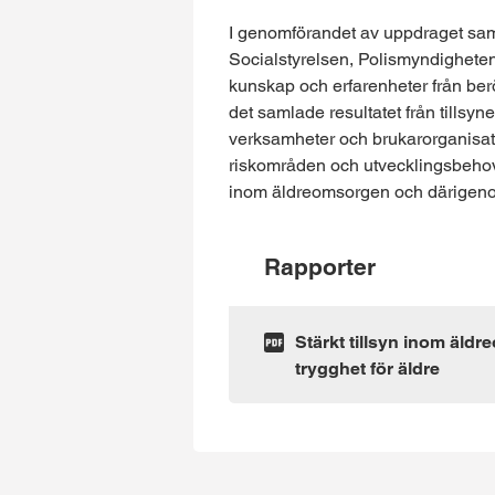
I genomförandet av uppdraget sam
Socialstyrelsen, Polismyndigheten
kunskap och erfarenheter från berö
det samlade resultatet från tills
verksamheter och brukarorganisati
riskområden och utvecklingsbehov k
inom äldreomsorgen och därigenom b
Rapporter
Stärkt tillsyn inom äld
trygghet för äldre