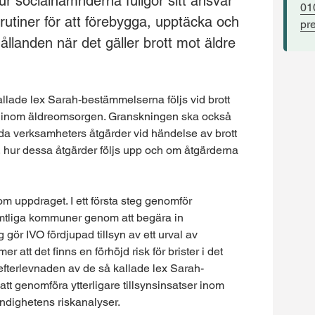
 socialnämnderna fullgör sitt ansvar
01
s rutiner för att förebygga, upptäcka och
pr
ållanden när det gäller brott mot äldre
lade lex Sarah-bestämmelserna följs vid brott
re inom äldreomsorgen. Granskningen ska också
rda verksamheters åtgärder vid händelse av brott
, hur dessa åtgärder följs upp och om åtgärderna
nom uppdraget. I ett första steg genomför
amtliga kommuner genom att begära in
 gör IVO fördjupad tillsyn av ett urval av
tt det finns en förhöjd risk för brister i det
efterlevnaden av de så kallade lex Sarah-
 genomföra ytterligare tillsynsinsatser inom
dighetens riskanalyser.