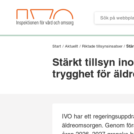
Till verktygsmeny
Till huvudmeny
Till innehåll
Till sidfoten
Stär
Start
/
Aktuellt
/
Riktade tillsynsinsatser
/
Stärkt tillsyn i
trygghet för äldr
IVO har ett regeringsuppdra
äldreomsorgen. Genom först