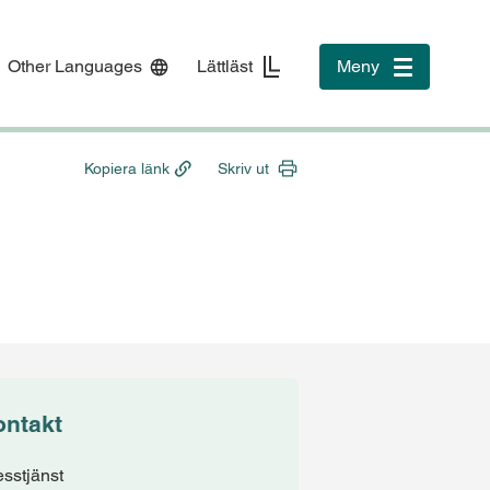
Other Languages
Lättläst
Meny
Toggle
navigation
Kopiera länk
Skriv ut
ontakt
esstjänst