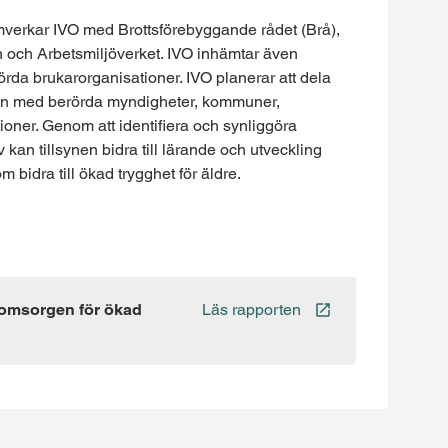
verkar IVO med Brottsförebyggande rådet (Brå),
 och Arbetsmiljöverket. IVO inhämtar även
rda brukarorganisationer. IVO planerar att dela
ynen med berörda myndigheter, kommuner,
oner. Genom att identifiera och synliggöra
an tillsynen bidra till lärande och utveckling
idra till ökad trygghet för äldre.
reomsorgen för ökad
Läs rapporten