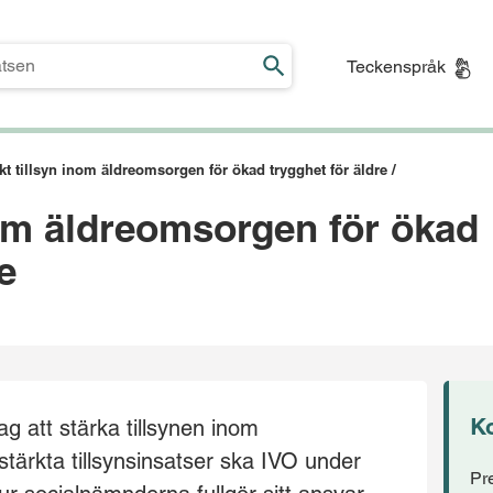
Teckenspråk
kt tillsyn inom äldreomsorgen för ökad trygghet för äldre /
nom äldreomsorgen för ökad
e
K
g att stärka tillsynen inom
ärkta tillsynsinsatser ska IVO under
Pr