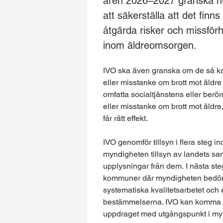
åren 2026–2027 granska hur
att säkerställa att det finn
åtgärda risker och missförh
inom äldreomsorgen.
IVO ska även granska om de så kal
eller misstanke om brott mot äld
omfatta socialtjänstens eller berö
eller misstanke om brott mot äldre
får rätt effekt.
IVO genomför tillsyn i flera steg i
myndigheten tillsyn av landets s
upplysningar från dem. I nästa steg
kommuner där myndigheten bedömer a
systematiska kvalitetsarbetet och 
bestämmelserna. IVO kan komma att
uppdraget med utgångspunkt i myn