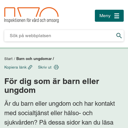
Meny
Toggle
naviga
Till innehåll
Till sidfoten
Barn och ungdomar /
Start
/
Kopiera länk
Skriv ut
För dig som är barn eller
ungdom
Är du barn eller ungdom och har kontakt
med socialtjänst eller hälso- och
sjukvården? På dessa sidor kan du läsa