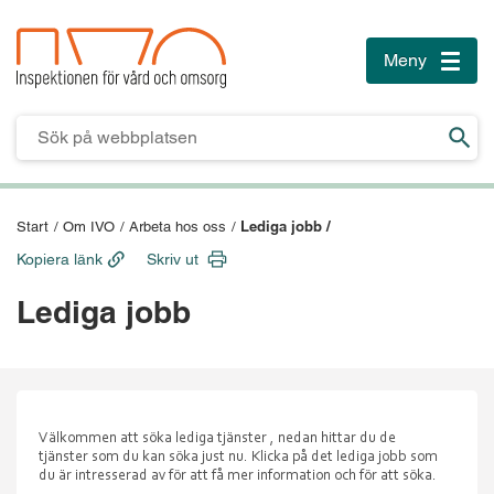
Meny
Toggle
naviga
Till innehåll
Till sidfoten
Lediga jobb /
Start
/
Om IVO
/
Arbeta hos oss
/
Kopiera länk
Skriv ut
Lediga jobb