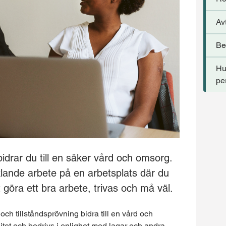
Avt
Be
Hu
pe
rar du till en säker vård och omsorg.
cklande arbete på en arbetsplats där du
 göra ett bra arbete, trivas och må väl.
och tillståndsprövning bidra till en vård och
itet och bedrivs i enlighet med lagar och andra