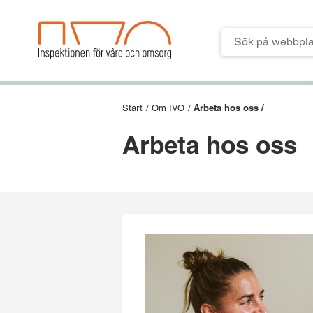
Till verktygsmeny
Till huvudmeny
Till innehåll
Till sidfoten
Arbeta hos oss /
Start
/
Om IVO
/
Arbeta hos oss