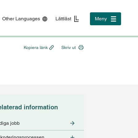
Other Languages
Lättläst
Meny
Toggle
navigation
Kopiera länk
Skriv ut
laterad information
diga jobb
kryteringsprocessen