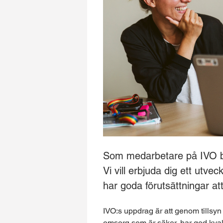
Som medarbetare på IVO bid
Vi vill erbjuda dig ett utve
har goda förutsättningar att
IVO:s uppdrag är att genom tillsyn 
omsorg som är säker, har god kval