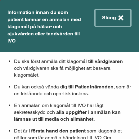
Information innan du som
Meny
Stäng
Toggle
patient lämnar en anmälan med
naviga
Till innehåll
Till sidfoten
klagomål på hälso- och
sjukvården eller tandvården till
IVO
Du ska först anmäla ditt klagomål
till vårdgivaren
Start
/
Berätta för IVO
/
och vårdgivaren ska få möjlighet att besvara
Lämna ett formellt klagomål enligt patientsäkerhetslagen /
klagomålet.
Kopiera länk
Skriv ut
Du kan också vända dig
till Patientnämnden
, som är
Lämna formell anmälan med
en fristående och opartisk instans.
klagomål på hälso- och
En anmälan om klagomål till IVO har lågt
sjukvården eller tandvården
sekretesskydd
och
alla uppgifter i anmälan kan
lämnas ut till media och allmänhet.
Som patient kan du lämna ett klagomål
Det är
i första hand den patient
som klagomålet
på hälso- och sjukvården eller tandvården
gäller som får anmäla händelsen till IVO. Om