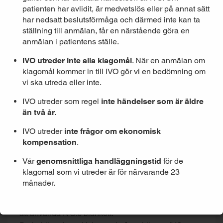
patienten har avlidit, är medvetslös eller på annat sätt
till IVO. För att lämna ett klagomål till IVO
har nedsatt beslutsförmåga och därmed inte kan ta
ska du först ha framfört ditt klagomål till
ställning till anmälan, får en närstående göra en
anmälan i patientens ställe.
ansvarig vårdgivare. Om du som patient
IVO utreder inte alla klagomål
. När en anmälan om
inte själv kan anmäla en händelse kan en
klagomål kommer in till IVO gör vi en bedömning om
närstående göra detta.
vi ska utreda eller inte.
IVO utreder som regel
inte händelser som är äldre
än två år.
IVO:s e-tjänst för att lämna in en formell
IVO utreder
inte frågor om ekonomisk
anmälan med klagomål
kompensation
.
Använd gärna i första hand IVO:s e-tjänst för att
Vår
genomsnittliga handläggningstid
för de
lämna in en formell anmälan med klagomål på
klagomål som vi utreder är för närvarande 23
hälso- och sjukvården eller tandvården.
månader.
Om du inte kan använda IVO:s e-tjänst går det bra
att använda IVO:s blankett.