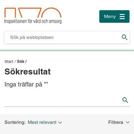
Meny
Toggle
naviga
Till innehåll
Till sidfoten
Sök /
Start
/
Sökresultat
Inga träffar på ""
Sortering:
Mest relevant
Filtrera