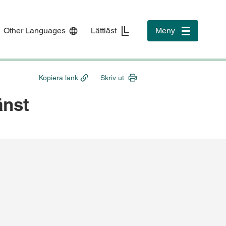
Other Languages
Lättläst
Meny
Toggle
navigation
Kopiera länk
Skriv ut
änst