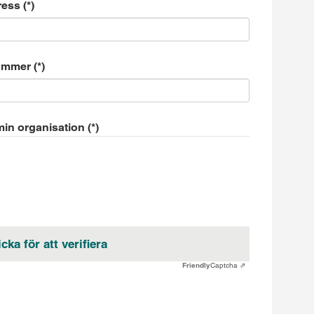
ress
nummer
 min organisation
icka för att verifiera
Friendly
Captcha ⇗