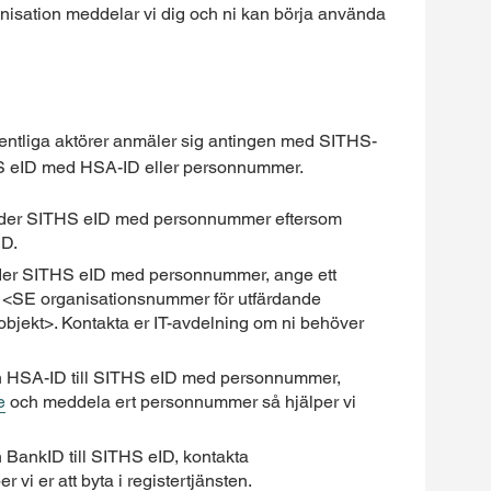
ganisation meddelar vi dig och ni kan börja använda
offentliga aktörer anmäler sig antingen med SITHS-
S eID med HSA-ID eller personnummer.
nder SITHS eID med personnummer eftersom
ID.
nder SITHS eID med personnummer, ange ett
r <SE organisationsnummer för utfärdande
bjekt>. Kontakta er IT-avdelning om ni behöver
rån HSA-ID till SITHS eID med personnummer,
e
och meddela ert personnummer så hjälper vi
n BankID till SITHS eID, kontakta
r vi er att byta i registertjänsten.