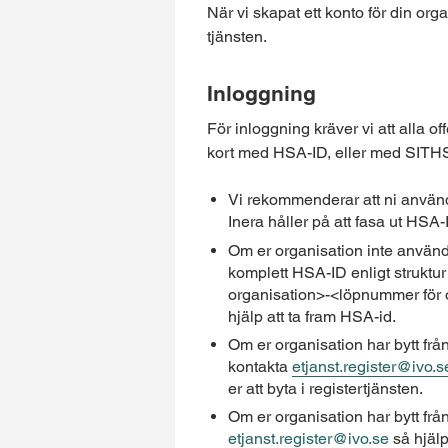
När vi skapat ett konto för din or
tjänsten.
Inloggning
För inloggning kräver vi att alla 
kort med HSA-ID, eller med SITH
Vi rekommenderar att ni anvä
Inera håller på att fasa ut HSA-
Om er organisation inte anvä
komplett HSA-ID enligt struktu
organisation>-<löpnummer för o
hjälp att ta fram HSA-id.
Om er organisation har bytt f
kontakta
etjanst.register@ivo.s
er att byta i registertjänsten.
Om er organisation har bytt frå
etjanst.register@ivo.se
så hjälpe