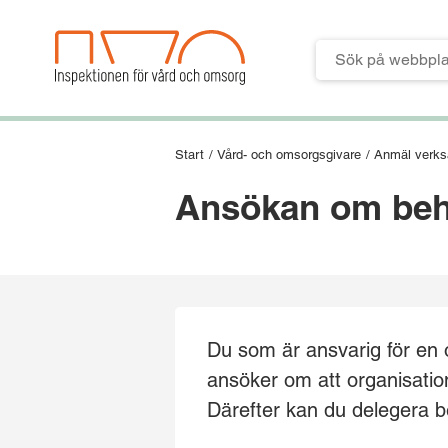
Till verktygsmeny
Till huvudmeny
Till innehåll
Till sidfoten
Start
/
Vård- och omsorgsgivare
/
Anmäl verksa
Ansökan om behör
Du som är ansvarig för en of
ansöker om att organisation
Därefter kan du delegera be