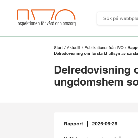
Till verktygsmeny
Till huvudmeny
Till innehåll
Till sidfoten
Rappo
Start
/
Aktuellt
/
Publikationer från IVO
/
Delredovisning om förstärkt tillsyn av sär
Delredovisning o
ungdomshem som
Rapport
2026-06-26