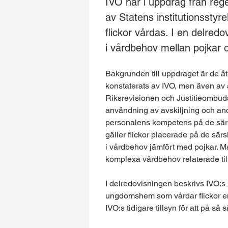
IVO har i uppdrag från rege
av Statens institutionssty
flickor vårdas. I en delredo
i vårdbehov mellan pojkar o
Bakgrunden till uppdraget är de 
konstaterats av IVO, men även av 
Riksrevisionen och Justitieombud
användning av avskiljning och a
personalens kompetens på de särs
gäller flickor placerade på de sä
i vårdbehov jämfört med pojkar. 
komplexa vårdbehov relaterade til
I delredovisningen beskrivs IVO:s 
ungdomshem som vårdar flickor en
IVO:s tidigare tillsyn för att på så