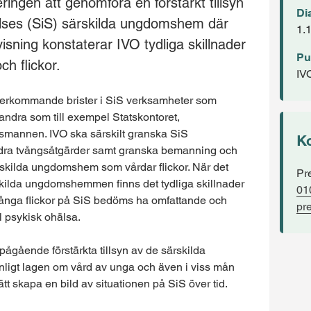
ringen att genomföra en förstärkt tillsyn
Di
relses (SiS) särskilda ungdomshem där
1.
visning konstaterar IVO tydliga skillnader
Pu
ch flickor.
IV
återkommande brister i SiS verksamheter som
andra som till exempel Statskontoret,
smannen. IVO ska särskilt granska SiS
K
ndra tvångsåtgärder samt granska bemanning och
kilda ungdomshem som vårdar flickor. När det
Pr
rskilda ungdomshemmen finns det tydliga skillnader
01
Många flickor på SiS bedöms ha omfattande och
pr
l psykisk ohälsa.
pågående förstärkta tillsyn av de särskilda
ligt lagen om vård av unga och även i viss mån
 sätt skapa en bild av situationen på SiS över tid.