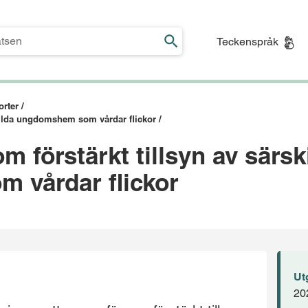
Teckenspråk
rter /
skilda ungdomshem som vårdar flickor /
m förstärkt tillsyn av särsk
 vårdar flickor
Ut
20