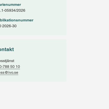
arienummer
1.1-05934/2026
blikationsnummer
O 2026-30
ontakt
esstjänst
0-788 50 10
ess@ivo.se