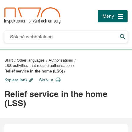
Meny
Toggle
naviga
Till innehåll
Till sidfoten
Start
/
Other languages
/
Authorisations
/
LSS activities that require authorisation
/
Relief service in the home (LSS) /
Kopiera länk
Skriv ut
Relief service in the home
(LSS)